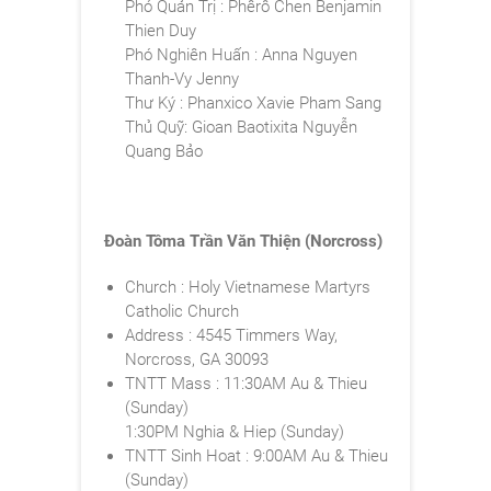
Phó Quản Trị : Phêrô
Chen Benjamin
Thien Duy
Phó Nghiên Huấn : Anna
Nguyen
Thanh-Vy Jenny
Thư Ký : Phanxico Xavie
Pham Sang
Thủ Quỹ: Gioan Baotixita Nguyễn
Quang Bảo
Đoàn Tôma Trần Văn Thiện (Norcross)
Church : Holy Vietnamese Martyrs
Catholic Church
Address : 4545 Timmers Way,
Norcross, GA 30093
TNTT Mass : 11:30AM Au & Thieu
(Sunday)
1:30PM Nghia & Hiep (Sunday)
TNTT Sinh Hoat : 9:00AM Au & Thieu
(Sunday)