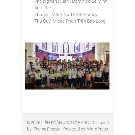
Phó Nghiên Huấn : Dôminicô Lê Minh
An Peter
Thư Ký : Maria Võ Thanh Brandy
Thủ Quỹ: Micae Phan Trần Bảo Long
© 2026
LIÊN ĐOÀN JOAN OF ARC
| Designed
by:
Theme Freesia
| Powered by:
WordPress