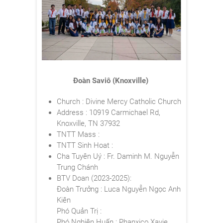
Đoàn Saviô (Knoxville)
Church : Divine Mercy Catholic Church
Address : 10919 Carmichael Rd,
Knoxville, TN 37932
TNTT Mass :
TNTT Sinh Hoat :
Cha Tuyên Uý : Fr. Daminh
M. Nguyễn
Trung Chánh
BTV Doan (2023-2025):
Đoàn Trưởng : Luca
Nguyễn Ngọc Anh
Kiên
Phó Quản Trị :
Phó Nghiên Huấn : Phanxico Xavie