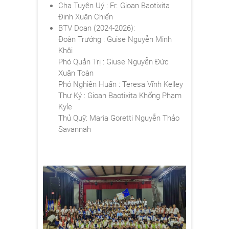
Cha Tuyên Uý : Fr. Gioan Baotixita
Đinh Xuân Chiến
BTV Doan (2024-2026):
Đoàn Trưởng : Guise
Nguyễn Minh
Khôi
Phó Quản Trị : Giuse
Nguyễn Đức
Xuân Toàn
Phó Nghiên Huấn : Teresa
Vĩnh Kelley
Thư Ký : Gioan Baotixita
Khổng Phạm
Kyle
Thủ Quỹ: Maria Goretti
Nguyễn Thảo
Savannah