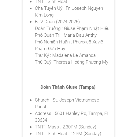
TNTT Sinh Hoat :
Cha Tuyên Uý : Fr. Joseph Nguyen
Kim Long
BTV Doan (2024-2026):
Đoàn Trưởng : Giuse Phạm Nhật Hiếu
Phó Quản Trị : Maria
Dau Anthy
Phó Nghiên Huấn : Phanxicô Xaviê
Phạm Đức Huy
Thư Ký : Madalena
Le Amanda
Thủ Quỹ: Theresa Hoàng Phương My
Đoàn Thánh Giuse (Tampa)
Church : St. Joseph Vietnamese
Parish
Address : 5601 Hanley Rd, Tampa, FL
33634
TNTT Mass : 2:30PM (Sunday)
TNTT Sinh Hoat : 12PM (Sunday)