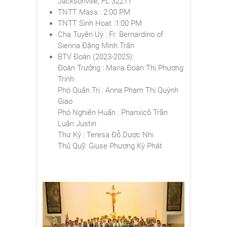
Jacksonville, FL 32211
TNTT Mass : 2:00 PM
TNTT Sinh Hoat :1:00 PM
Cha Tuyên Uý : Fr. Bernardino of
Sienna Đặng Minh Trân
BTV Đoàn (2023-2025):
Đoàn Trưởng : Maria Đoàn Thị Phương
Trinh
Phó Quản Trị : Anna Phạm Thị Quỳnh
Giao
Phó Nghiên Huấn : Phanxicô Trần
Luân Justin
Thư Ký : Teresa Đỗ Dược Nhi
Thủ Quỹ: Giuse Phương Kỳ Phát