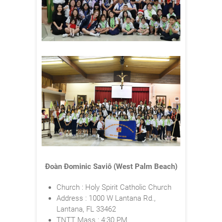
Đoàn Đominic Saviô (West Palm Beach)
Church : Holy Spirit Catholic Church
Address : 1000 W Lantana Rd.,
Lantana, FL 33462
TNTT Mass : 4:30 PM