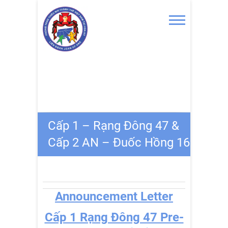
Skip
to
content
Cấp 1 – Rạng Đông 47 &
Cấp 2 AN – Đuốc Hồng 16
Announcement Letter
Cấp 1 Rạng Đông 47 Pre-